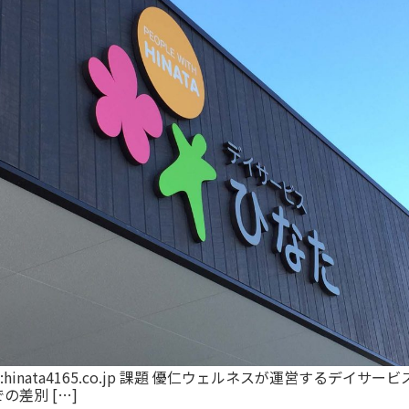
:hinata4165.co.jp 課題 優仁ウェルネスが運営するデ
差別 […]